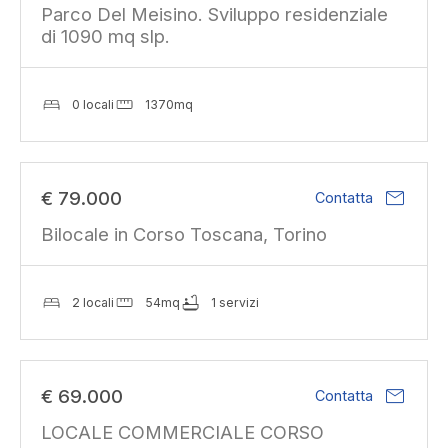
Parco Del Meisino. Sviluppo residenziale
di 1090 mq slp.
0 locali
1370mq
mail
€ 79.000
Contatta
Bilocale in Corso Toscana, Torino
2 locali
54mq
1 servizi
mail
€ 69.000
Contatta
LOCALE COMMERCIALE CORSO