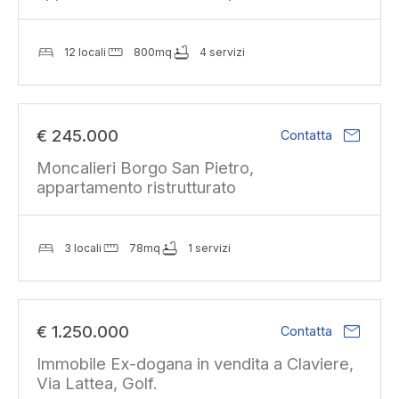
12 locali
800mq
4 servizi
mail
€ 245.000
Contatta
Moncalieri Borgo San Pietro,
appartamento ristrutturato
3 locali
78mq
1 servizi
mail
€ 1.250.000
Contatta
Immobile Ex-dogana in vendita a Claviere,
Via Lattea, Golf.