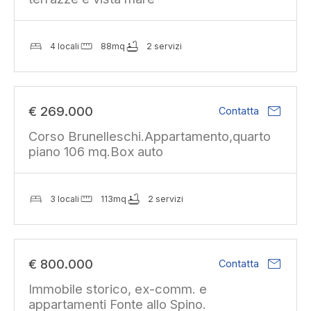
4 locali
88mq
2 servizi
mail
€ 269.000
Contatta
Corso Brunelleschi.Appartamento,quarto
piano 106 mq.Box auto
3 locali
113mq
2 servizi
mail
€ 800.000
Contatta
Immobile storico, ex-comm. e
appartamenti Fonte allo Spino.