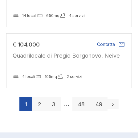
14 locali
650mq
4 servizi
mail
€ 104.000
Contatta
Quadrilocale di Pregio Borgonovo, Neive
4 locali
105mq
2 servizi
…
1
2
3
48
49
>