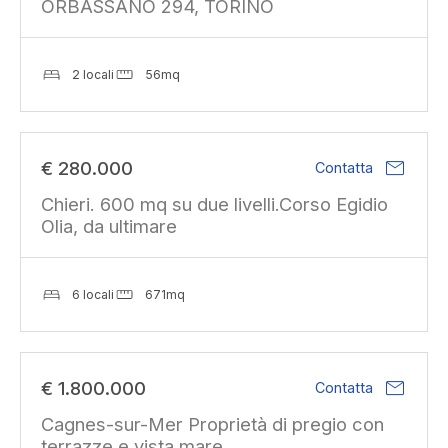
ORBASSANO 294, TORINO
2 locali
56mq
mail
€ 280.000
Contatta
Chieri. 600 mq su due livelli.Corso Egidio
Olia, da ultimare
6 locali
671mq
mail
€ 1.800.000
Contatta
Cagnes-sur-Mer Proprietà di pregio con
terrazze e vista mare