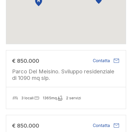
mail
€ 850.000
Contatta
Parco Del Meisino. Sviluppo residenziale
di 1090 mq slp.
3 locali
1365mq
2 servizi
mail
€ 850.000
Contatta