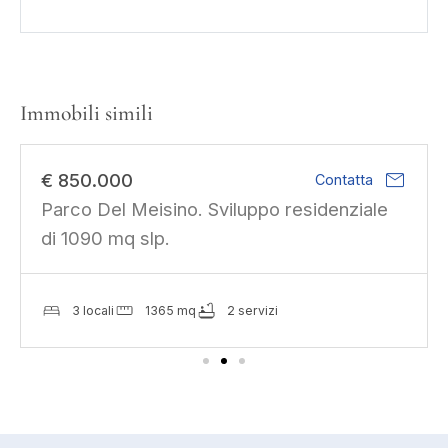
Immobili simili
mail
€ 850.000
Contatta
Parco Del Meisino. Sviluppo residenziale
di 1090 mq slp.
3 locali
1365 mq
2 servizi