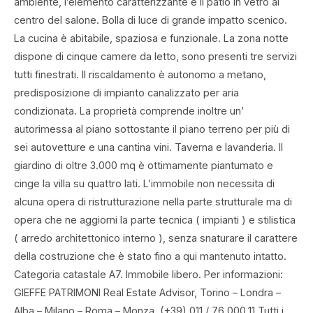
ambiente, l’elemento caratterizzante è il patio in vetro al
centro del salone. Bolla di luce di grande impatto scenico.
La cucina è abitabile, spaziosa e funzionale. La zona notte
dispone di cinque camere da letto, sono presenti tre servizi
tutti finestrati. Il riscaldamento è autonomo a metano,
predisposizione di impianto canalizzato per aria
condizionata. La proprietà comprende inoltre un’
autorimessa al piano sottostante il piano terreno per più di
sei autovetture e una cantina vini. Taverna e lavanderia. Il
giardino di oltre 3.000 mq è ottimamente piantumato e
cinge la villa su quattro lati. L’immobile non necessita di
alcuna opera di ristrutturazione nella parte strutturale ma di
opera che ne aggiorni la parte tecnica ( impianti ) e stilistica
( arredo architettonico interno ), senza snaturare il carattere
della costruzione che è stato fino a qui mantenuto intatto.
Categoria catastale A7. Immobile libero. Per informazioni:
GIEFFE PATRIMONI Real Estate Advisor, Torino – Londra –
Alba – Milano – Roma – Monza. (+39) 011 / 76.000.11 Tutti i