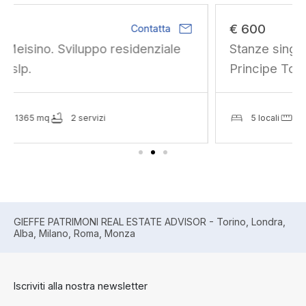
mail
€ 600
Contatta
Stanze singole e doppie per studenti in via
Principe Tommaso
5 locali
172 mq
2 servizi
GIEFFE PATRIMONI REAL ESTATE ADVISOR - Torino, Londra,
Alba, Milano, Roma, Monza
Iscriviti alla nostra newsletter