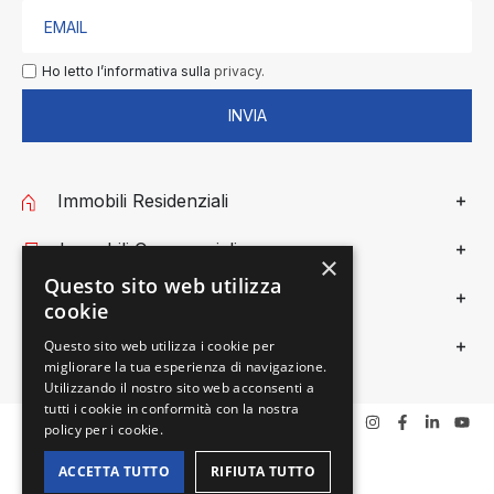
Ho letto l’informativa sulla
privacy.
INVIA
Immobili Residenziali
Immobili Commerciali
×
Questo sito web utilizza
Gieffe Patrimoni
cookie
Privacy
Questo sito web utilizza i cookie per
migliorare la tua esperienza di navigazione.
Utilizzando il nostro sito web acconsenti a
tutti i cookie in conformità con la nostra
policy per i cookie.
ACCETTA TUTTO
RIFIUTA TUTTO