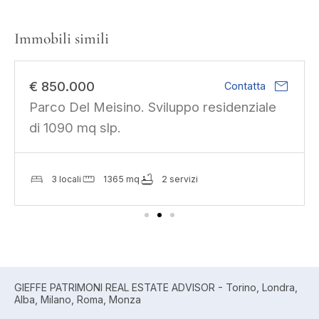
Immobili simili
mail
€ 600
Contatta
Stanze singole e doppie per studenti in via
Principe Tommaso
5 locali
172 mq
2 servizi
GIEFFE PATRIMONI REAL ESTATE ADVISOR - Torino, Londra,
Alba, Milano, Roma, Monza