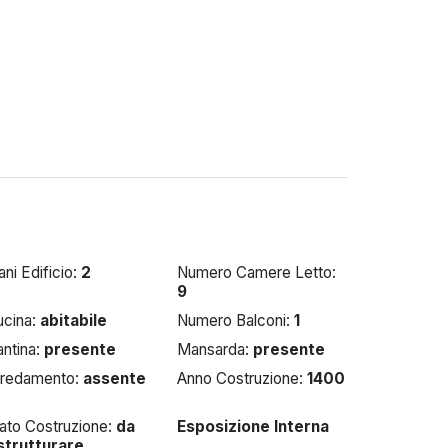
ani Edificio:
2
Numero Camere Letto:
9
ucina:
abitabile
Numero Balconi:
1
ntina:
presente
Mansarda:
presente
rredamento:
assente
Anno Costruzione:
1400
ato Costruzione:
da
Esposizione Interna
istrutturare