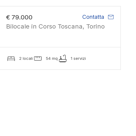
mail
€ 79.000
Contatta
Bilocale in Corso Toscana, Torino
2 locali
54 mq
1 servizi