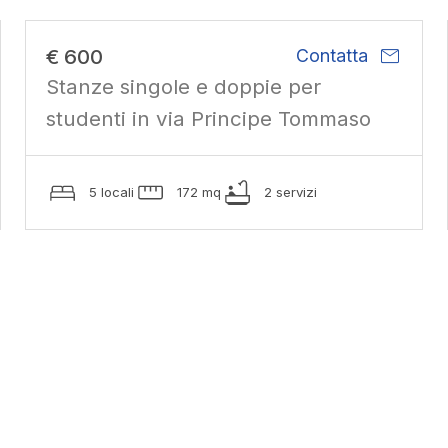
mail
€ 600
Contatta
Stanze singole e doppie per
studenti in via Principe Tommaso
5 locali
172 mq
2 servizi