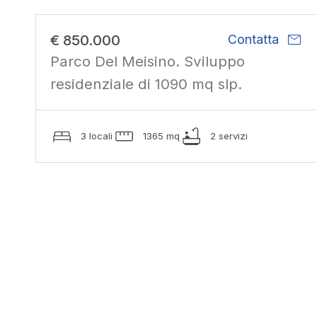
mail
€ 850.000
Contatta
Parco Del Meisino. Sviluppo
residenziale di 1090 mq slp.
3 locali
1365 mq
2 servizi