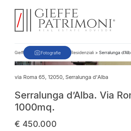
Fotografie
Gieffe Patrimoni
>
Immobili
>
Residenziali
>
Serralunga d’Al
via Roma 65, 12050, Serralunga d'Alba
Serralunga d’Alba. Via R
1000mq.
€ 450.000