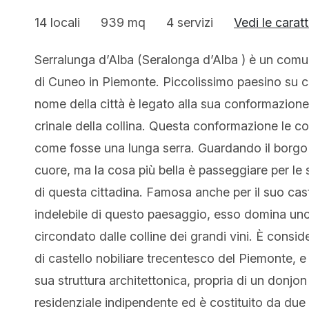
14 locali
939 mq
4 servizi
Vedi le caratt
Serralunga d’Alba (Seralonga d’Alba ) è un comune
di Cuneo in Piemonte. Piccolissimo paesino su cui 
nome della città è legato alla sua conformazione
crinale della collina. Questa conformazione le co
come fosse una lunga serra. Guardando il borgo d
cuore, ma la cosa più bella è passeggiare per le s
di questa cittadina. Famosa anche per il suo cas
indelebile di questo paesaggio, esso domina uno d
circondato dalle colline dei grandi vini. È consi
di castello nobiliare trecentesco del Piemonte, e 
sua struttura architettonica, propria di un donjo
residenziale indipendente ed è costituito da due 