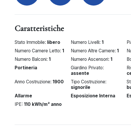
Caratteristiche
Stato Immobile:
libero
Numero Livelli:
1
P
Numero Camere Letto:
1
Numero Altre Camere:
1
N
Numero Balconi:
1
Numero Ascensori:
1
B
Portineria
Giardino Privato:
R
assente
c
Anno Costruzione:
1900
Tipo Costruzione:
S
signorile
b
Allarme
Esposizione Interna
E
IPE:
110 kWh/m² anno