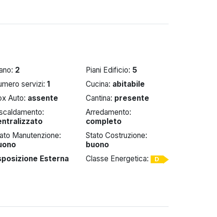
iano:
2
Piani Edificio:
5
umero servizi:
1
Cucina:
abitabile
ox Auto:
assente
Cantina:
presente
iscaldamento:
Arredamento:
entralizzato
completo
tato Manutenzione:
Stato Costruzione:
uono
buono
sposizione Esterna
Classe Energetica:
D