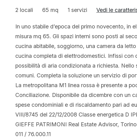
2 locali
65 mq
1 servizi
Vedi le caratteri
In uno stabile d’epoca del primo novecento, in e
misura mq 65. Gli spazi interni sono posti al seco
cucina abitabile, soggiorno, una camera da lett
cucina completa di elettrodomestici. Infissi con 
possibilità di aria condizionata a richiesta. Nello s
comuni. Completa la soluzione un servizio di port
La metropolitana M1 linea rossa è presente a poch
Conciliazione. Disponibile da dicembre con un ca
spese condominiali e di riscaldamento pari ad e
VIII/8745 del 22/12/2008 Classe energetica D IP
GIEFFE PATRIMONI Real Estate Advisor, Torino 
011 / 76.000.11