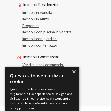
Immobili Residenziali
Immobili in vendita
Immobili in affitto
Properties
Immobili con piscina in vendita
Immobili con giardino
Immobili con terrazzo
Immobili Commerciali
Vendita locali commerciali
×
Affitto locali commerciali
Questo sito web utilizza
Vendita attività
cookie
Uffici e negozi
Questo sito web utilizza i cookie per
migliorare la tua esperienza di navigazione.
Utilizzando il nostro sito web acconsenti a
tutti i cookie in conformità con la nostra
policy per i cookie.