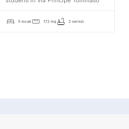
studenti in via Principe Tommaso
5 locali
172 mq
2 servizi