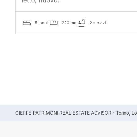
letto, nuovo.
5 locali
220 mq
2 servizi
GIEFFE PATRIMONI REAL ESTATE ADVISOR - Torino, Lond