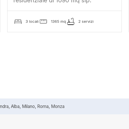
residenziale di 1090 mq slp.
3 locali
1365 mq
2 servizi
ra, Alba, Milano, Roma, Monza