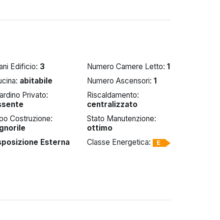
ani Edificio:
3
Numero Camere Letto:
1
ucina:
abitabile
Numero Ascensori:
1
ardino Privato:
Riscaldamento:
ssente
centralizzato
po Costruzione:
Stato Manutenzione:
ignorile
ottimo
sposizione Esterna
Classe Energetica:
E