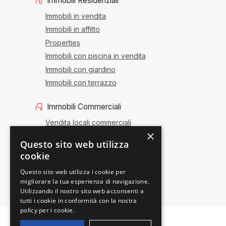
Immobili Residenziali
Immobili in vendita
Immobili in affitto
Properties
Immobili con piscina in vendita
Immobili con giardino
Immobili con terrazzo
Immobili Commerciali
Vendita locali commerciali
×
Affitto locali commerciali
Questo sito web utilizza
Vendita attività
cookie
Uffici e negozi
Questo sito web utilizza i cookie per
migliorare la tua esperienza di navigazione.
Utilizzando il nostro sito web acconsenti a
tutti i cookie in conformità con la nostra
policy per i cookie.