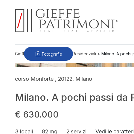
Fotografie
Gieffe Patrimoni
>
Immobili
>
Residenziali
>
Milano. A pochi 
corso Monforte , 20122, Milano
Milano. A pochi passi da 
€ 630.000
3 locali
82 mq
2 servizi
Vedi le caratter