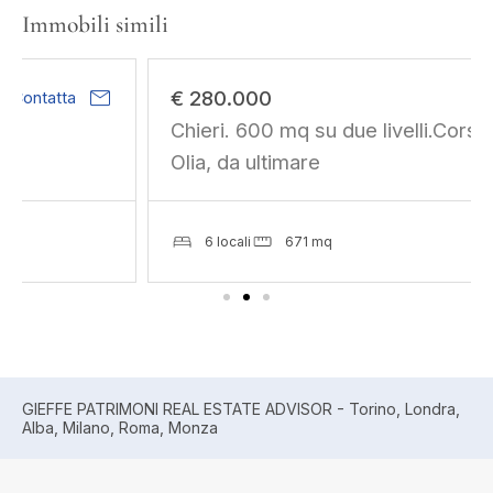
Immobili simili
mail
€ 280.000
Contatta
Chieri. 600 mq su due livelli.Corso Egidio
Olia, da ultimare
6 locali
671 mq
GIEFFE PATRIMONI REAL ESTATE ADVISOR - Torino, Londra,
Alba, Milano, Roma, Monza