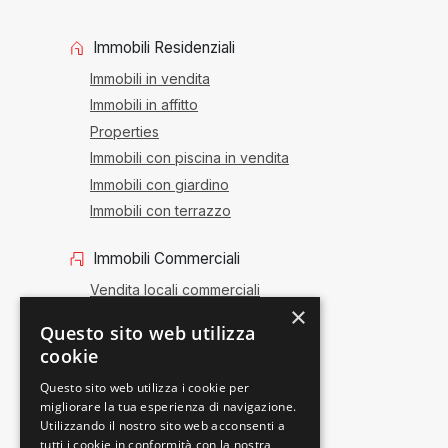
Immobili Residenziali
Immobili in vendita
Immobili in affitto
Properties
Immobili con piscina in vendita
Immobili con giardino
Immobili con terrazzo
Immobili Commerciali
Vendita locali commerciali
×
Affitto locali commerciali
Questo sito web utilizza
Vendita attività
cookie
Uffici e negozi
Questo sito web utilizza i cookie per
migliorare la tua esperienza di navigazione.
Utilizzando il nostro sito web acconsenti a
tutti i cookie in conformità con la nostra