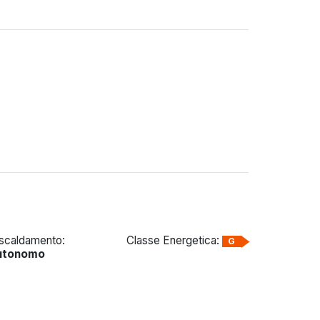
iscaldamento:
Classe Energetica:
G
utonomo