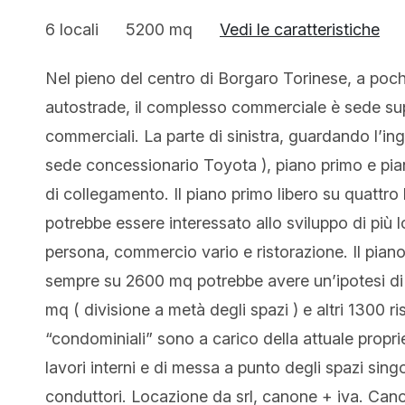
6 locali
5200 mq
Vedi le caratteristiche
Nel pieno del centro di Borgaro Torinese, a pochi
autostrade, il complesso commerciale è sede su
commerciali. La parte di sinistra, guardando l’ing
sede concessionario Toyota ), piano primo e pia
di collegamento. Il piano primo libero su quattro 
potrebbe essere interessato allo sviluppo di più l
persona, commercio vario e ristorazione. Il pian
sempre su 2600 mq potrebbe avere un’ipotesi di 
mq ( divisione a metà degli spazi ) e altri 1300 ris
“condominiali” sono a carico della attuale propriet
lavori interni e di messa a punto degli spazi sing
conduttori. Locazione da srl, canone + iva. Canoni