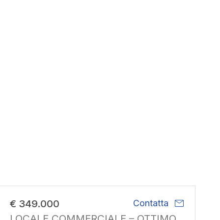
mail
€ 349.000
Contatta
LOCALE COMMERCIALE – OTTIMO