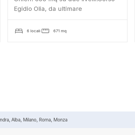
Egidio Olia, da ultimare
6 locali
671 mq
ra, Alba, Milano, Roma, Monza