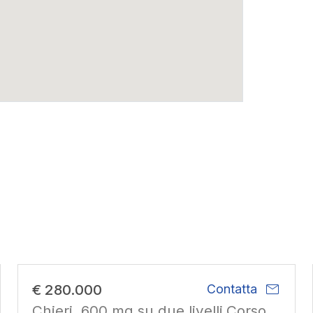
mail
€ 280.000
Contatta
Chieri. 600 mq su due livelli.Corso