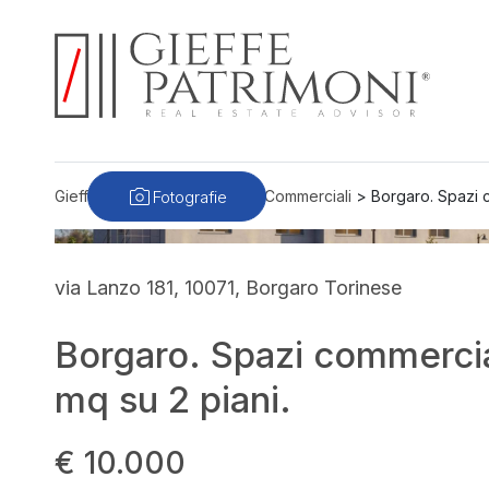
Fotografie
Gieffe Patrimoni
>
Immobili
>
Commerciali
>
Borgaro. Spazi c
via Lanzo 181, 10071, Borgaro Torinese
Borgaro. Spazi commercia
mq su 2 piani.
€ 10.000