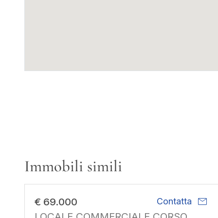
Immobili simili
mail
€ 69.000
Contatta
LOCALE COMMERCIALE CORSO