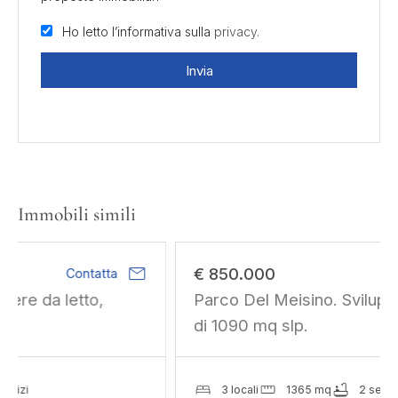
Ho letto l’informativa sulla
privacy.
Invia
Immobili simili
mail
€ 850.000
Contatta
Parco Del Meisino. Sviluppo residenziale
di 1090 mq slp.
3 locali
1365 mq
2 servizi