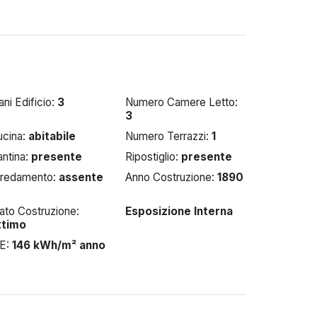
ani Edificio:
3
Numero Camere Letto:
3
ucina:
abitabile
Numero Terrazzi:
1
ntina:
presente
Ripostiglio:
presente
rredamento:
assente
Anno Costruzione:
1890
ato Costruzione:
Esposizione Interna
ttimo
PE:
146 kWh/m² anno