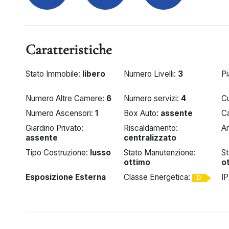
Caratteristiche
Stato Immobile:
libero
Numero Livelli:
3
Pi
Numero Altre Camere:
6
Numero servizi:
4
C
Numero Ascensori:
1
Box Auto:
assente
Ca
Giardino Privato:
Riscaldamento:
A
assente
centralizzato
Tipo Costruzione:
lusso
Stato Manutenzione:
St
ottimo
o
Esposizione Esterna
Classe Energetica:
I
D