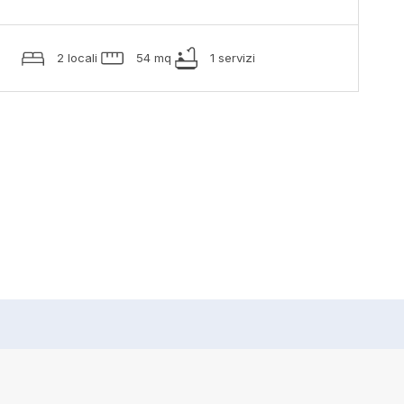
2 locali
54 mq
1 servizi