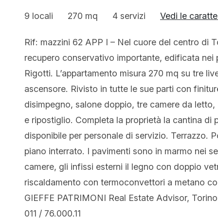
9 locali
270 mq
4 servizi
Vedi le caratte
Rif: mazzini 62 APP I – Nel cuore del centro di To
recupero conservativo importante, edificata nei p
Rigotti. L’appartamento misura 270 mq su tre liv
ascensore. Rivisto in tutte le sue parti con finit
disimpegno, salone doppio, tre camere da letto, c
e ripostiglio. Completa la proprietà la cantina 
disponibile per personale di servizio. Terrazzo. P
piano interrato. I pavimenti sono in marmo nei ser
camere, gli infissi esterni il legno con doppio vet
riscaldamento con termoconvettori a metano con 
GIEFFE PATRIMONI Real Estate Advisor, Torino 
011 / 76.000.11