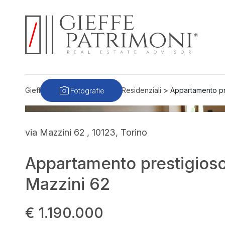
Fotografie
Gieffe Patrimoni
>
Immobili
>
Residenziali
>
Appartamento pres
via Mazzini 62 , 10123, Torino
Appartamento prestigioso su
Mazzini 62
€ 1.190.000