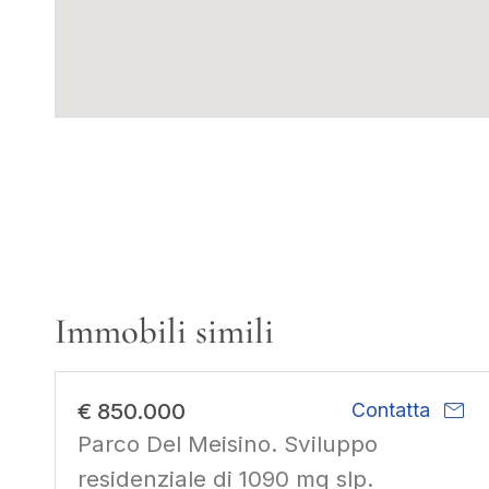
Immobili simili
mail
€ 850.000
Contatta
Parco Del Meisino. Sviluppo
residenziale di 1090 mq slp.