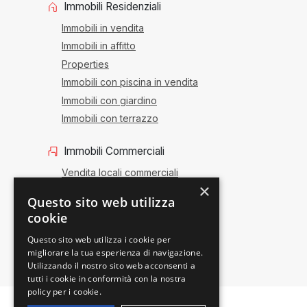
Immobili Residenziali
Immobili in vendita
Immobili in affitto
Properties
Immobili con piscina in vendita
Immobili con giardino
Immobili con terrazzo
Immobili Commerciali
Vendita locali commerciali
×
Affitto locali commerciali
Questo sito web utilizza
Vendita attività
cookie
Uffici e negozi
Questo sito web utilizza i cookie per
migliorare la tua esperienza di navigazione.
Utilizzando il nostro sito web acconsenti a
tutti i cookie in conformità con la nostra
policy per i cookie.