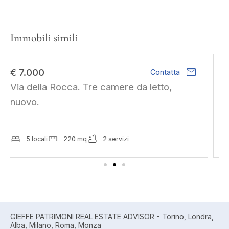
Immobili simili
mail
€ 850.000
Contatta
Parco Del Meisino. Sviluppo residenziale
di 1090 mq slp.
3 locali
1365 mq
2 servizi
GIEFFE PATRIMONI REAL ESTATE ADVISOR - Torino, Londra,
Alba, Milano, Roma, Monza