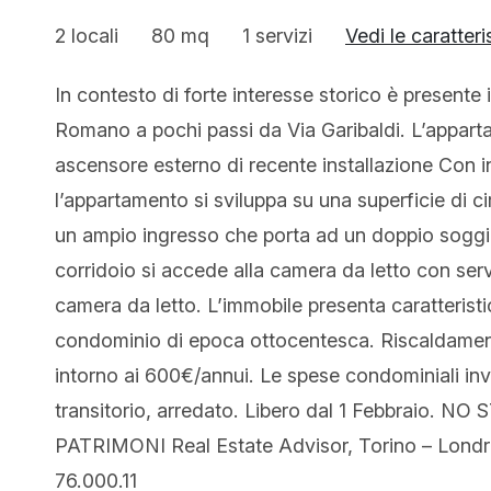
2 locali
80 mq
1 servizi
Vedi le caratteri
In contesto di forte interesse storico è presente
Romano a pochi passi da Via Garibaldi. L’apparta
ascensore esterno di recente installazione Con i
l’appartamento si sviluppa su una superficie di
un ampio ingresso che porta ad un doppio soggi
corridoio si accede alla camera da letto con ser
camera da letto. L’immobile presenta caratteristi
condominio di epoca ottocentesca. Riscaldamen
intorno ai 600€/annui. Le spese condominiali in
transitorio, arredato. Libero dal 1 Febbraio. N
PATRIMONI Real Estate Advisor, Torino – Londra
76.000.11