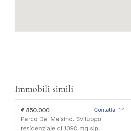
Immobili simili
mail
€ 850.000
Contatta
Parco Del Meisino. Sviluppo
residenziale di 1090 mq slp.