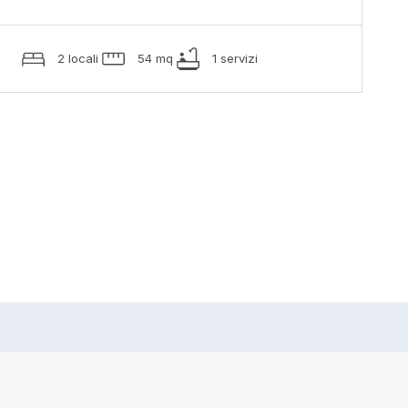
2 locali
54 mq
1 servizi