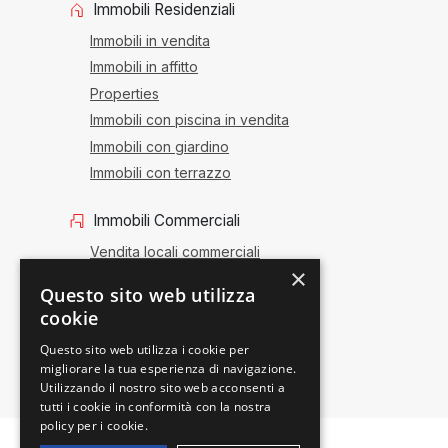
Immobili Residenziali
Immobili in vendita
Immobili in affitto
Properties
Immobili con piscina in vendita
Immobili con giardino
Immobili con terrazzo
Immobili Commerciali
Vendita locali commerciali
×
Affitto locali commerciali
Questo sito web utilizza
Vendita attività
cookie
Uffici e negozi
Questo sito web utilizza i cookie per
migliorare la tua esperienza di navigazione.
Utilizzando il nostro sito web acconsenti a
tutti i cookie in conformità con la nostra
policy per i cookie.