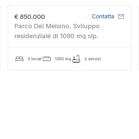
mail
€ 850.000
Contatta
Parco Del Meisino. Sviluppo
residenziale di 1090 mq slp.
3 locali
1365 mq
2 servizi