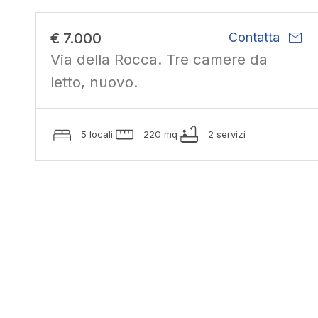
mail
€ 7.000
Contatta
Via della Rocca. Tre camere da
letto, nuovo.
5 locali
220 mq
2 servizi