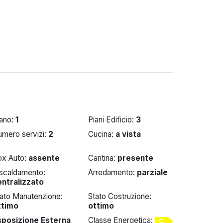
iano:
1
Piani Edificio:
3
umero servizi:
2
Cucina:
a vista
ox Auto:
assente
Cantina:
presente
iscaldamento:
Arredamento:
parziale
entralizzato
tato Manutenzione:
Stato Costruzione:
ttimo
ottimo
sposizione Esterna
Classe Energetica:
C