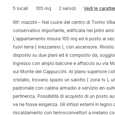
5 locali
105 mq
2 servizi
Vedi le caratte
Rif: mazzini – Nel cuore del centro di Torino Vill
conservativo importante, edificata nei primi anni 
L’appartamento misura 105 mq ed è posto al seco
fuori terra ( mezzanino ), con ascensore. Rivisto i
disposto su due piani ed è composto da, soggiorn
ingresso con ampio balcone e affaccio su via Ma
sul Monte dei Cappuccini. Al piano superiore co
cristallo, trovano spazio un salotto ( zona tv ),
padronale con cabina armadio e servizio en-suite
pertinenza. Possibilità di acquisto di un posto aut
ve ne fosse esigenza. Gli infissi esterni in legno
riscaldamento con termoconvettori a metano con 