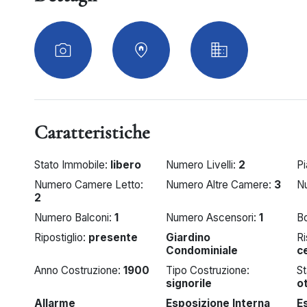
Caratteristiche
Stato Immobile:
libero
Numero Livelli:
2
P
Numero Camere Letto:
Numero Altre Camere:
3
N
2
Numero Balconi:
1
Numero Ascensori:
1
B
Ripostiglio:
presente
Giardino
R
Condominiale
c
Anno Costruzione:
1900
Tipo Costruzione:
S
signorile
o
Allarme
Esposizione Interna
E