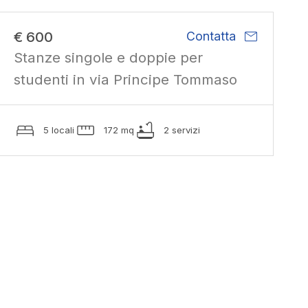
mail
€ 600
Contatta
Stanze singole e doppie per
studenti in via Principe Tommaso
5 locali
172 mq
2 servizi