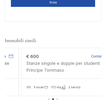
Invia
Immobili simili
mail
€ 600
Contatta
Stanze singole e doppie per studenti in via
Principe Tommaso
5 locali
172 mq
2 servizi