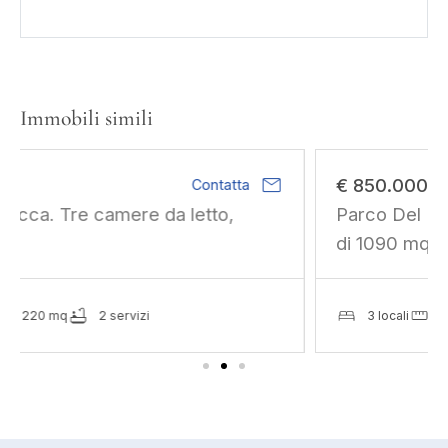
Immobili simili
mail
€ 850.000
Contatta
Parco Del Meisino. Sviluppo residenziale
di 1090 mq slp.
3 locali
1365 mq
2 servizi