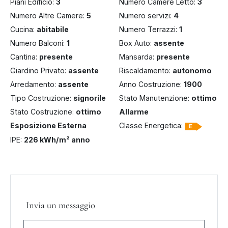
Piani Edificio:
3
Numero Camere Letto:
3
Numero Altre Camere:
5
Numero servizi:
4
Cucina:
abitabile
Numero Terrazzi:
1
Numero Balconi:
1
Box Auto:
assente
Cantina:
presente
Mansarda:
presente
Giardino Privato:
assente
Riscaldamento:
autonomo
Arredamento:
assente
Anno Costruzione:
1900
Tipo Costruzione:
signorile
Stato Manutenzione:
ottimo
Stato Costruzione:
ottimo
Allarme
Esposizione Esterna
Classe Energetica:
E
IPE:
226 kWh/m² anno
Invia un messaggio