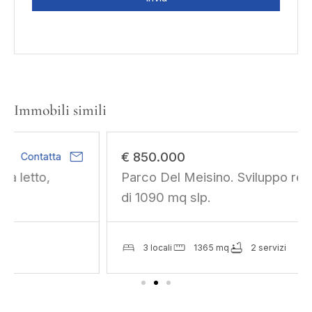
Immobili simili
mail
€ 850.000
Contatta
Parco Del Meisino. Sviluppo residenziale
di 1090 mq slp.
3 locali
1365 mq
2 servizi