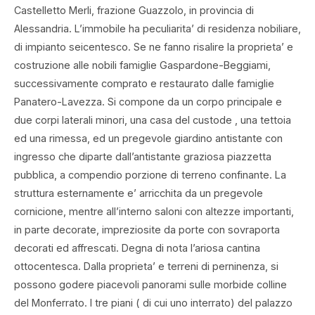
Castelletto Merli, frazione Guazzolo, in provincia di
Alessandria. L’immobile ha peculiarita’ di residenza nobiliare,
di impianto seicentesco. Se ne fanno risalire la proprieta’ e
costruzione alle nobili famiglie Gaspardone-Beggiami,
successivamente comprato e restaurato dalle famiglie
Panatero-Lavezza. Si compone da un corpo principale e
due corpi laterali minori, una casa del custode , una tettoia
ed una rimessa, ed un pregevole giardino antistante con
ingresso che diparte dall’antistante graziosa piazzetta
pubblica, a compendio porzione di terreno confinante. La
struttura esternamente e’ arricchita da un pregevole
cornicione, mentre all’interno saloni con altezze importanti,
in parte decorate, impreziosite da porte con sovraporta
decorati ed affrescati. Degna di nota l’ariosa cantina
ottocentesca. Dalla proprieta’ e terreni di perninenza, si
possono godere piacevoli panorami sulle morbide colline
del Monferrato. I tre piani ( di cui uno interrato) del palazzo