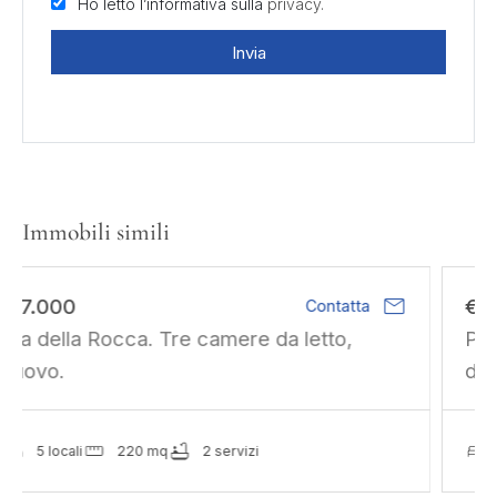
Ho letto l’informativa sulla
privacy.
Invia
Immobili simili
mail
€ 850.000
Contatta
Parco Del Meisino. Sviluppo residenziale
di 1090 mq slp.
3 locali
1365 mq
2 servizi