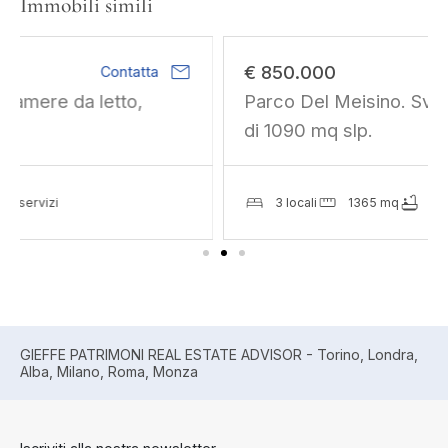
Immobili simili
mail
€ 850.000
Contatta
Parco Del Meisino. Sviluppo residenziale
di 1090 mq slp.
3 locali
1365 mq
2 servizi
GIEFFE PATRIMONI REAL ESTATE ADVISOR - Torino, Londra,
Alba, Milano, Roma, Monza