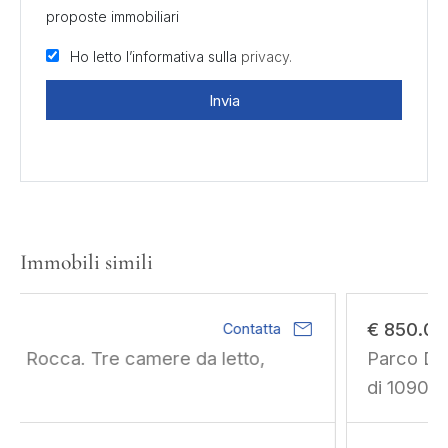
proposte immobiliari
Ho letto l’informativa sulla
privacy.
Invia
Immobili simili
mail
€ 850.000
Contatta
Parco Del Meisino. Sviluppo residenziale
di 1090 mq slp.