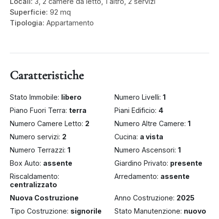
Locali:
3, 2 camere da letto, 1 altro, 2 servizi
Superficie:
92 mq
Tipologia:
Appartamento
Caratteristiche
Stato Immobile:
libero
Numero Livelli:
1
Piano Fuori Terra:
terra
Piani Edificio:
4
Numero Camere Letto:
2
Numero Altre Camere:
1
Numero servizi:
2
Cucina:
a vista
Numero Terrazzi:
1
Numero Ascensori:
1
Box Auto:
assente
Giardino Privato:
presente
Riscaldamento:
Arredamento:
assente
centralizzato
Nuova Costruzione
Anno Costruzione:
2025
Tipo Costruzione:
signorile
Stato Manutenzione:
nuovo