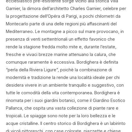
ecclesiastico pre-esistente sorge vicino alla storica Villa
Garnier, la dimora dell’architetto Charles Garnier, celebre per
la progettazione dell’Opéra di Parigi, a pochi chilometri da
Montecarlo parte di una delle regioni più affascinanti del
Mediterraneo. Le montagne a picco sul mare provocano, in
presenza di venti settentrionali un effetto favonico che
rende la stagione fredda molto mite e, durante l’estate,
fresche e vivaci brezze marine attenuano la calura, che
comunque raramente è eccessiva. Bordighera è definita
“perla della Riviera Ligure”, poichè la combinazione di
modernità e tradizione la rende una località ideale per chi
desidera vivere in un ambiente tranquillo e suggestivo, con
tutte le comodità della vita contemporanea. Bordighera è
rinomata per i suoi giardini botanici, come il Giardino Esotico
Pallanca, che ospita una vasta collezione di piante rare e
tropicali. Le spiagge sono note per la loro bellezza e le
acque cristalline. Il centro storico di Bordighera è un labirinto
di vicoli pittoreschi, con case colorate, piazzette e chiese