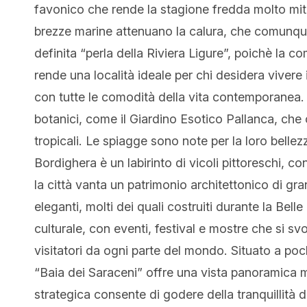
favonico che rende la stagione fredda molto mite
brezze marine attenuano la calura, che comunqu
definita “perla della Riviera Ligure”, poichè la c
rende una località ideale per chi desidera vivere
con tutte le comodità della vita contemporanea. 
botanici, come il Giardino Esotico Pallanca, che 
tropicali. Le spiagge sono note per la loro bellezza
Bordighera è un labirinto di vicoli pittoreschi, c
la città vanta un patrimonio architettonico di gra
eleganti, molti dei quali costruiti durante la Bel
culturale, con eventi, festival e mostre che si sv
visitatori da ogni parte del mondo. Situato a po
“Baia dei Saraceni” offre una vista panoramica m
strategica consente di godere della tranquillità 