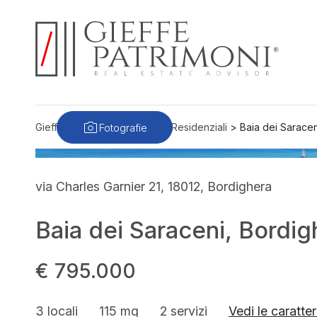
Fotografie
Gieffe Patrimoni
>
Immobili
>
Residenziali
>
Baia dei Saracen
via Charles Garnier 21, 18012, Bordighera
Baia dei Saraceni, Bordi
€ 795.000
3 locali
115 mq
2 servizi
Vedi le caratter