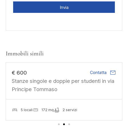
Invia
Immobili simili
mail
€ 600
Contatta
Stanze singole e doppie per studenti in via
Principe Tommaso
5 locali
172 mq
2 servizi